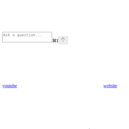
⌘
I
youtube
website