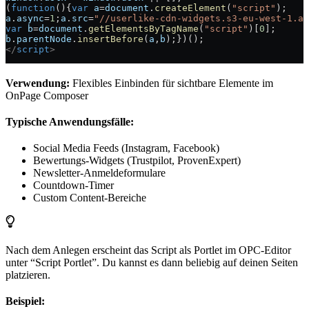
(
function
(){
var
 a
=
document
.
createElement
(
"script"
);
a
.
async
=
1
;
a
.
src
=
"//userlike-cdn-widgets.s3-eu-west-1.am
var
 b
=
document
.
getElementsByTagName
(
"script"
)[
0
];
b
.
parentNode
.
insertBefore
(
a
,
b
);})();
</
script
>
Verwendung:
Flexibles Einbinden für sichtbare Elemente im
OnPage Composer
Typische Anwendungsfälle:
Social Media Feeds (Instagram, Facebook)
Bewertungs-Widgets (Trustpilot, ProvenExpert)
Newsletter-Anmeldeformulare
Countdown-Timer
Custom Content-Bereiche
Nach dem Anlegen erscheint das Script als Portlet im OPC-Editor
unter “Script Portlet”. Du kannst es dann beliebig auf deinen Seiten
platzieren.
Beispiel: