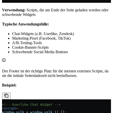
Verwendung:
Scripts, die am Ende der Seite geladen werden oder
schwebende Widgets
Typische Anwendungsfälle:
Chat-Widgets (z.B. Userlike, Zendesk)
Marketing-Pixel (Facebook, TikTok)
A/B-Testing-Tools
Cookie-Banner-Scripts
Schwebende Social Media Buttons
Der Footer ist der richtige Platz für die meisten externen Scripts, da
sie die initiale Seitenladezeit nicht beeinflussen.
Beispiel:
<!-- Userlike Chat Widget -->
<
script
>
window
.
uslk
 =
 window
.
uslk
 ||
 [];