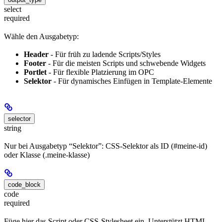
select
required
Wähle den Ausgabetyp:
Header
- Für früh zu ladende Scripts/Styles
Footer
- Für die meisten Scripts und schwebende Widgets
Portlet
- Für flexible Platzierung im OPC
Selektor
- Für dynamisches Einfügen in Template-Elemente
selector
string
Nur bei Ausgabetyp “Selektor”: CSS-Selektor als ID (#meine-id)
oder Klasse (.meine-klasse)
code_block
code
required
Füge hier das Script oder CSS-Stylesheet ein. Unterstützt HTML,