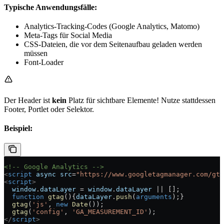
Typische Anwendungsfälle:
Analytics-Tracking-Codes (Google Analytics, Matomo)
Meta-Tags für Social Media
CSS-Dateien, die vor dem Seitenaufbau geladen werden
müssen
Font-Loader
Der Header ist
kein
Platz für sichtbare Elemente! Nutze stattdessen
Footer, Portlet oder Selektor.
Beispiel:
<!-- Google Analytics -->
<
script
 async
 src
=
"https://www.googletagmanager.com/gta
<
script
>
  window
.
dataLayer
 =
 window
.
dataLayer
 ||
 [];
  function
 gtag
(){
dataLayer
.
push
(
arguments
);}
  gtag
(
'js'
, 
new
 Date
());
  gtag
(
'config'
, 
'GA_MEASUREMENT_ID'
);
</
script
>