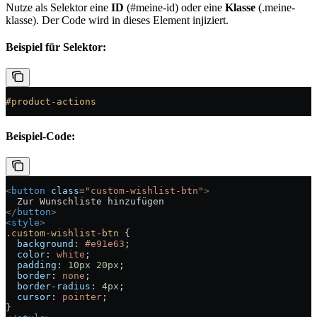
Nutze als Selektor eine
ID
(#meine-id) oder eine
Klasse
(.meine-
klasse). Der Code wird in dieses Element injiziert.
Beispiel für Selektor:
#product-actions
Beispiel-Code:
<
button
 class
=
"custom-wishlist-btn"
>
  Zur Wunschliste hinzufügen
</
button
>
<
style
>
.custom-wishlist-btn
 {
  background
: 
#e91e63
;
  color
: 
white
;
  padding
: 
10
px
 20
px
;
  border
: 
none
;
  border-radius
: 
4
px
;
  cursor
: 
pointer
;
}