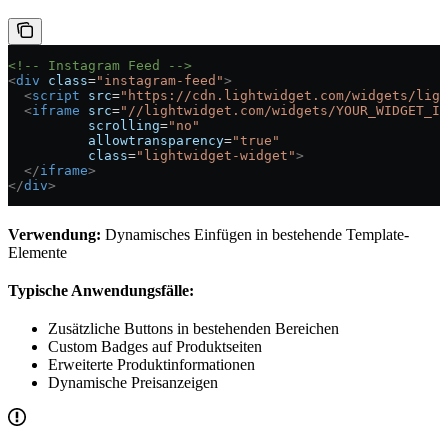
<!-- Instagram Feed -->
<
div
 class
=
"instagram-feed"
>
  <
script
 src
=
"https://cdn.lightwidget.com/widgets/ligh
  <
iframe
 src
=
"//lightwidget.com/widgets/YOUR_WIDGET_ID
          scrolling
=
"no"
          allowtransparency
=
"true"
          class
=
"lightwidget-widget"
>
  </
iframe
>
</
div
>
Verwendung:
Dynamisches Einfügen in bestehende Template-
Elemente
Typische Anwendungsfälle:
Zusätzliche Buttons in bestehenden Bereichen
Custom Badges auf Produktseiten
Erweiterte Produktinformationen
Dynamische Preisanzeigen