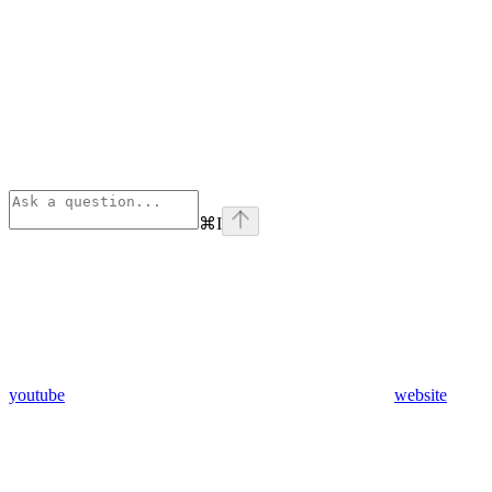
⌘
I
youtube
website