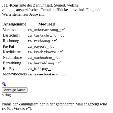
JTL-Konstante der Zahlungsart. Steuert, welche
zahlungsartspezifischen Template-Blöcke aktiv sind. Folgende
Werte stehen zur Auswahl:
Anzeigename
Modul-ID
Vorkasse
za_ueberweisung_jtl
Lastschrift
za_lastschrift_jtl
Rechnung
za_rechnung_jtl
PayPal
za_paypal_jtl
Kreditkarte
za_kreditkarte_jtl
Nachnahme
za_nachnahme_jtl
Barzahlung
za_barzahlung_jtl
BillPay
za_billpay_jtl
Moneybookers
za_moneybookers_jtl
Anzeige-Name
string
Name der Zahlungsart, der in der gerenderten Mail angezeigt wird
(z. B. „Vorkasse”).